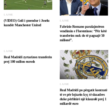
LAJME
(VIDEO) Goli i çmendur i Joselu
LAJME
kundër Manchester United
Fabrizio Romano paralajmëron
vendimin e Florentinos: “Për këtë
transferim nuk do të paguajë 50
milionë”.
LAJME
Real Madridi zyrtarizon transferin
prej 100 milion eurosh
LAJME
Real Madridi po përgatit kontratë
të re për lojtarin kyç të skuadres
duke përfshirë një klauzolë prej 1
miliardë euro