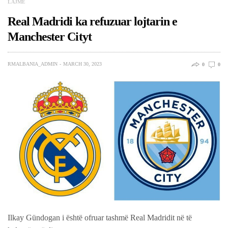
LAJME
Real Madridi ka refuzuar lojtarin e
Manchester Cityt
RMALBANIA_ADMIN
MARCH 30, 2023
0
0
Ilkay Gündogan i është ofruar tashmë Real Madridit në të