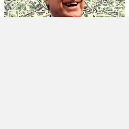
Skuadra e Real Madridit ka qartë nevojë për disa fytyra të freskëta
dhe një nga vrimat më të mëdha që do të duhet të plotësohet në
sezonet e ardhshme është qendërsulmuesi. Karim Benzema ka
qenë sulmuesi i parë i klubit për një kohë të gjatë dhe ka bërë një
punë të shkëlqyer në të. Megjithatë, ai tani është 35 vjeç dhe ka
filluar të duket sikur mosha më në fund mund ta arrijë atë.
Benzema ka vuajtur nga një sërë problemesh fizike këtë sezon.
Dhe Real Madridi nuk mund të rrezikojë të bjerë prapa klubeve të
tjera të larta evropiane kur bëhet fjalë për sulmuesin e tyre kryesor
për të ardhmen.
Ka disa lojtarë që mund të zëvendësojnë Benzeman për të
siguruar të ardhmen e Real Madridit. Sipas thashethemeve, klubi