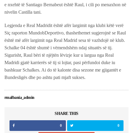
e nxehtë të Santiago Bernabeut është Raul, i cili po menaxhon në
nivelin Castilla tani.
Legjenda e Real Madridit është afër largimit nga klubi këtë verë
Siç raporton MundobDeportivo, thashethemet sugjerojnë se Raul
është më afër largimit nga Real Madrid sesa të vazhdojë në klub.
Schalke 04 është shumë i vëmendshëm ndaj situatës së tij.
Sigurisht, Raul bëri të njëjtën lëvizje kur u largua nga Real
Madridi gjatë karrierës së tij si lojtar, pasi përfundoi duke iu
bashkuar Schalkes. Ai do të kalonte disa sezone me gjigantët e
Bundesligës dhe po ashtu pati mjaft sukses.
rmalbania_admin
SHARE THIS
0
0