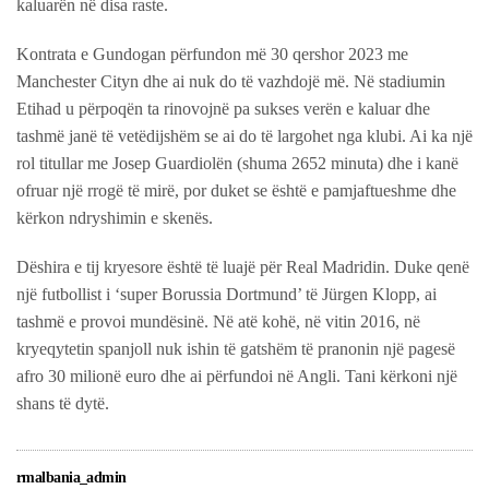
kaluarën në disa raste.
Kontrata e Gundogan përfundon më 30 qershor 2023 me
Manchester Cityn dhe ai nuk do të vazhdojë më. Në stadiumin
Etihad u përpoqën ta rinovojnë pa sukses verën e kaluar dhe
tashmë janë të vetëdijshëm se ai do të largohet nga klubi. Ai ka një
rol titullar me Josep Guardiolën (shuma 2652 minuta) dhe i kanë
ofruar një rrogë të mirë, por duket se është e pamjaftueshme dhe
kërkon ndryshimin e skenës.
Dëshira e tij kryesore është të luajë për Real Madridin. Duke qenë
një futbollist i ‘super Borussia Dortmund’ të Jürgen Klopp, ai
tashmë e provoi mundësinë. Në atë kohë, në vitin 2016, në
kryeqytetin spanjoll nuk ishin të gatshëm të pranonin një pagesë
afro 30 milionë euro dhe ai përfundoi në Angli. Tani kërkoni një
shans të dytë.
rmalbania_admin