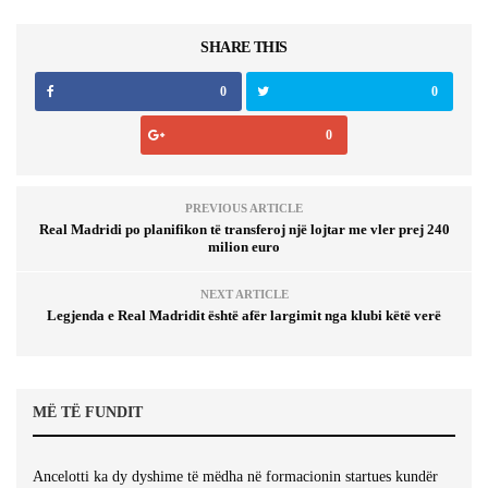
SHARE THIS
0
0
0
PREVIOUS ARTICLE
Real Madridi po planifikon të transferoj një lojtar me vler prej 240
milion euro
NEXT ARTICLE
Legjenda e Real Madridit është afër largimit nga klubi këtë verë
MË TË FUNDIT
Ancelotti ka dy dyshime të mëdha në formacionin startues kundër