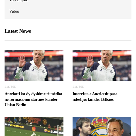
Video
Latest News
LAJME
LAJME
Ancelotti ka dy dyshime të mëdha
Intervista e Ancelottit para
në formacionin startues kundër
ndeshjes kundër Bilbaos
Union Berlin