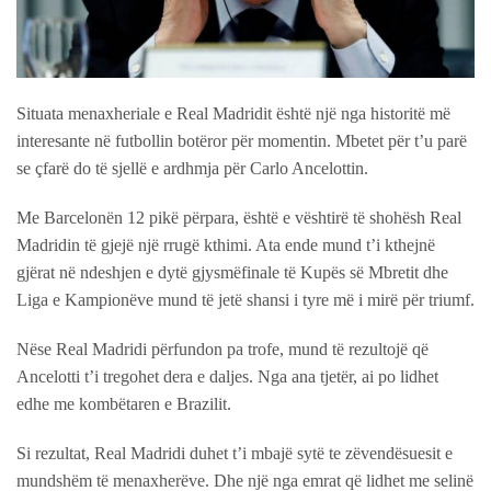
Situata menaxheriale e Real Madridit është një nga historitë më
interesante në futbollin botëror për momentin. Mbetet për t’u parë
se çfarë do të sjellë e ardhmja për Carlo Ancelottin.
Me Barcelonën 12 pikë përpara, është e vështirë të shohësh Real
Madridin të gjejë një rrugë kthimi. Ata ende mund t’i kthejnë
gjërat në ndeshjen e dytë gjysmëfinale të Kupës së Mbretit dhe
Liga e Kampionëve mund të jetë shansi i tyre më i mirë për triumf.
Nëse Real Madridi përfundon pa trofe, mund të rezultojë që
Ancelotti t’i tregohet dera e daljes. Nga ana tjetër, ai po lidhet
edhe me kombëtaren e Brazilit.
Si rezultat, Real Madridi duhet t’i mbajë sytë te zëvendësuesit e
mundshëm të menaxherëve. Dhe një nga emrat që lidhet me selinë