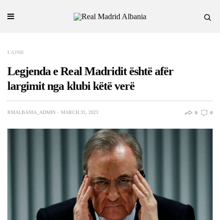
LAJME
Legjenda e Real Madridit është afër
largimit nga klubi këtë verë
RMALBANIA_ADMIN
MARCH 31, 2023
0
0