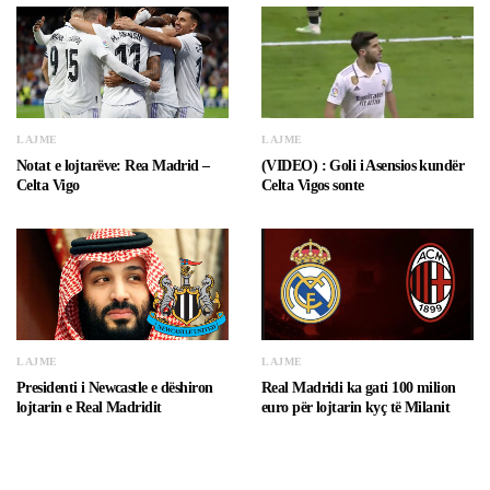
LAJME
LAJME
Notat e lojtarëve: Rea Madrid –
(VIDEO) : Goli i Asensios kundër
Celta Vigo
Celta Vigos sonte
LAJME
LAJME
Presidenti i Newcastle e dëshiron
Real Madridi ka gati 100 milion
lojtarin e Real Madridit
euro për lojtarin kyç të Milanit