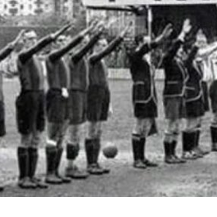
LAJME
TI: “KROOS DHE MODRI
E MERITOJNE, JO PER S
KARRIERES QE KANE”
RMADRIDALBANIA
MARCH 16, 2023