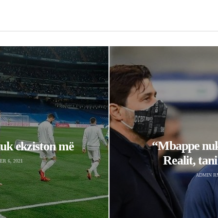
“Mbappe nuk 
 nuk ekziston më
Realit, tan
R 6, 2021
ADMIN R
EDITORIAL
Pedrerol godet Hazardin: “Mbaroi