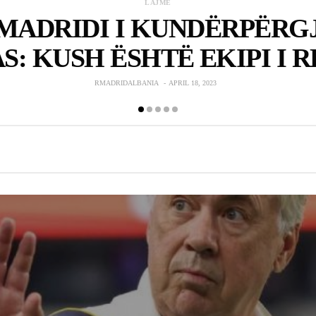
dyshime të mëdha në formacionin startues ku
RMALBANIA_ADMIN
SEPTEMBER 20, 2023