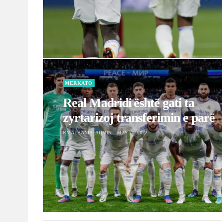
zyrtarizoj transferimin e parë
RMALBANIA_ADMIN
MAY 20, 2022
Editorial