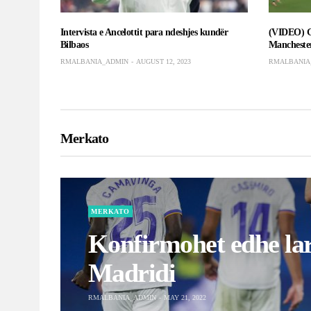
MERKATO
Konfirmohet edhe lar
Madridi
RMALBANIA_ADMIN
MAY 21, 2022
MERKATO
Real Madridi është gati ta