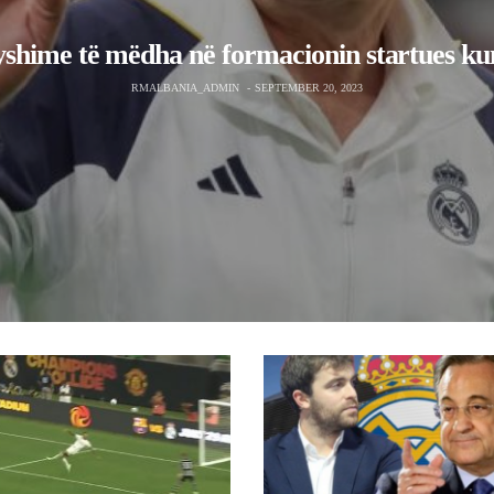
li i çmendur i Joselu kundër
Fabrizio Romano paralajmëron vend
r United
Florentinos: “Për këtë transferim nuk
paguajë 50 milionë”.
_ADMIN
JULY 27, 2023
RMALBANIA_ADMIN
JUNE 14, 2023