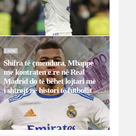
me kontraten e re në Real
Madrid do të bëhet lojtari më
i shtrejt në histori të futbollit
RMALBANIA_ADMIN
MARCH 13, 2022