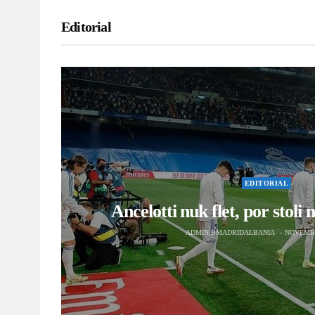
EDITORIAL
Ancelotti nuk flet, por stoli
ADMIN RMADRIDALBANIA
NOVEMBE
EDITORIAL
“Bernabeu po kthehet në siklet,