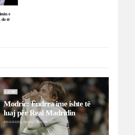
LAJME
Modric: Ëndrra ime ishte të
luaj për Real Madridin
RMALBANIA_ADMIN
MAY 20, 2022
LAJME
Shifra të çmendura, Mbappe