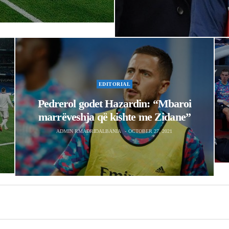
marrëveshja që kishte me Zidane”
ADMIN RMADRIDALBANIA
OCTOBER 27, 2021
GOSSIP
zetarja e TV
“Djalosh, më dëg
këshilla që ndrys
ADMIN RMADRIDALBANIA
OCTOBER 