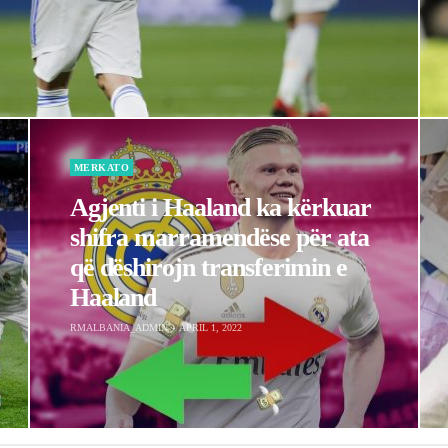
shifra marramendëse për ata
që dëshirojn transferimin e
Haaland
RMALBANIA_ADMIN
APRIL 1, 2022