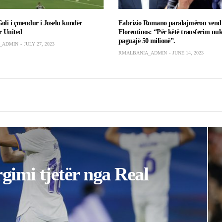
gimi tjetër nga Real
MERKATO
Agjenti i Haaland ka kërkuar