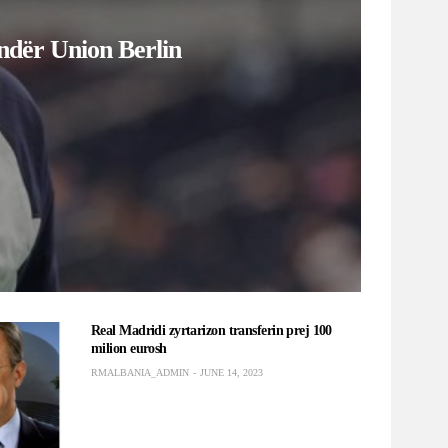
Real Madridi zyrtarizon transferin prej 100
milion eurosh
RMALBANIA_ADMIN
JUNE 14, 2023
imin e
 do të