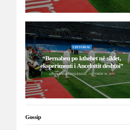
eksperimenti i Ancelottit dështoi”
ADMIN RMADRIDALBANIA
OCTOBER 28, 2021
Gossip
GOSSIP
Fraza raciste ndaj Vinicius, ga
shtetëror e paguan shtrenjtë
ADMIN RMADRIDALBANIA
OCTOBER 26, 2021