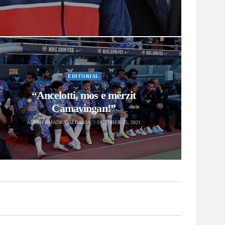
Camavingan!”
ADMIN RMADRIDALBANIA
OCTOBER 25, 2021
jo…”, Cristiano Ronaldo dhe
hoi karrierën e Benzema
14, 2021