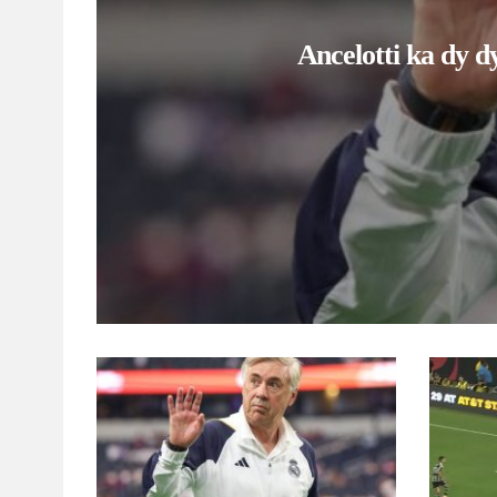
Intervista e Ancelottit para ndeshjes kundër
(VIDEO) Go
Bilbaos
Mancheste
RMALBANIA_ADMIN
AUGUST 12, 2023
RMALBANIA
Merkato