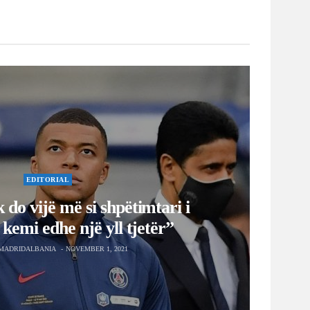
EDITORIAL
do vijë më si shpëtimtari i
i kemi edhe një yll tjetër”
MADRIDALBANIA
NOVEMBER 1, 2021
EDITORIAL
“Ancelotti, mos e mërzit