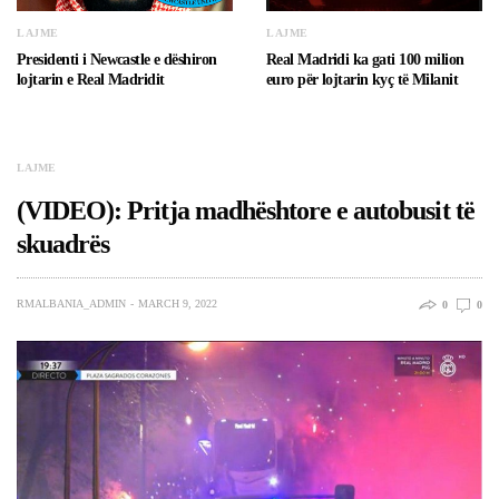
LAJME
LAJME
Presidenti i Newcastle e dëshiron
Real Madridi ka gati 100 milion
lojtarin e Real Madridit
euro për lojtarin kyç të Milanit
LAJME
(VIDEO): Pritja madhështore e autobusit të
skuadrës
RMALBANIA_ADMIN
MARCH 9, 2022
0
0