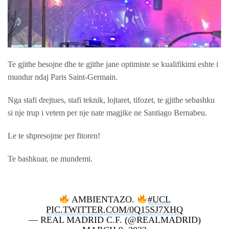
Te gjithe besojne dhe te gjithe jane optimiste se kualifikimi eshte i
mundur ndaj Paris Saint-Germain.
Nga stafi drejtues, stafi teknik, lojtaret, tifozet, te gjithe sebashku
si nje trup i vetem per nje nate magjike ne Santiago Bernabeu.
Le te shpresojme per fitoren!
Te bashkuar, ne mundemi.
AMBIENTAZO.
#UCL
PIC.TWITTER.COM/0Q15SJ7XHQ
— REAL MADRID C.F. (@REALMADRID)