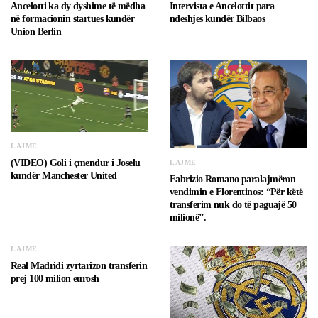
Ancelotti ka dy dyshime të mëdha
Intervista e Ancelottit para
në formacionin startues kundër
ndeshjes kundër Bilbaos
Union Berlin
LAJME
(VIDEO) Goli i çmendur i Joselu
LAJME
kundër Manchester United
Fabrizio Romano paralajmëron
vendimin e Florentinos: “Për këtë
transferim nuk do të paguajë 50
milionë”.
LAJME
Real Madridi zyrtarizon transferin
prej 100 milion eurosh