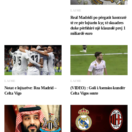
LAJME
Real Madridi po përgatit kontratë
të re për lojtarin kyç të skuadres
duke përfshirë një klauzolë prej 1
miliardë euro
LAJME
LAJME
Notat e lojtarëve: Rea Madrid –
(VIDEO) : Goli i Asensios kundër
Celta Vigo
Celta Vigos sonte