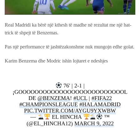
Real Madridi ka bërë një kthesh të madhe në rezultat me një hat-
trick të shpejt të Benzemas.
Pas një performance të jashtëzakonshme nuk mungojn edhe golat.
Karim Benzema dhe Modric ishin lojtaret e ndeshjes
76' | 2-1 |
¡GOOOOOOOOOOOOOOOOOOOOOOOOOOL
DE
@BENZEMA
!
#UCL
|
#FIFA22
#CHAMPIONSLEAGUE
#HALAMADRID
PIC.TWITTER.COM/AYGU9YXWBW
—
EL HINCHA
™
(@EL_HINCHA12)
MARCH 9, 2022