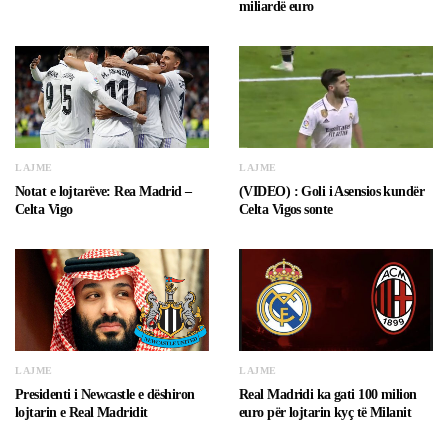
miliardë euro
LAJME
LAJME
Notat e lojtarëve: Rea Madrid –
(VIDEO) : Goli i Asensios kundër
Celta Vigo
Celta Vigos sonte
LAJME
LAJME
Presidenti i Newcastle e dëshiron
Real Madridi ka gati 100 milion
lojtarin e Real Madridit
euro për lojtarin kyç të Milanit