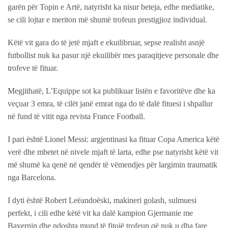
garën për Topin e Artë, natyrisht ka nisur beteja, edhe mediatike,
se cili lojtar e meriton më shumë trofeun prestigjioz individual.
Këtë vit gara do të jetë mjaft e ekuilibruar, sepse realisht asnjë
futbollist nuk ka pasur një ekuilibër mes paraqitjeve personale dhe
trofeve të fituar.
Megjithatë, L’Equippe sot ka publikuar listën e favoritëve dhe ka
veçuar 3 emra, të cilët janë emrat nga do të dalë fituesi i shpallur
në fund të vitit nga revista France Football.
I pari është Lionel Messi: argjentinasi ka fituar Copa America këtë
verë dhe mbetet në nivele mjaft të larta, edhe pse natyrisht këtë vit
më shumë ka qenë në qendër të vëmendjes për largimin traumatik
nga Barcelona.
I dyti është Robert Leëandoëski, makineri golash, sulmuesi
perfekt, i cili edhe këtë vit ka dalë kampion Gjermanie me
Bayernin dhe ndoshta mund të fitojë trofeun që nuk u dha fare