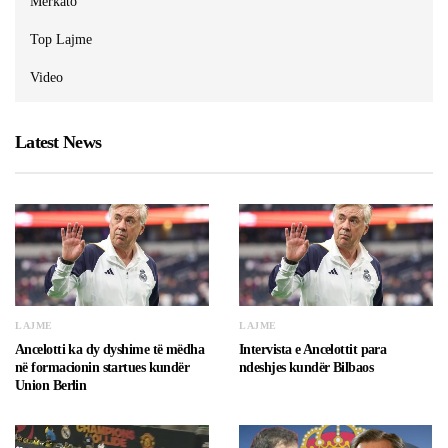
Merkato
Top Lajme
Video
Latest News
LAJME
LAJME
Ancelotti ka dy dyshime të mëdha
Intervista e Ancelottit para
në formacionin startues kundër
ndeshjes kundër Bilbaos
Union Berlin