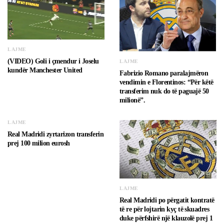
LAJME
(VIDEO) Goli i çmendur i Joselu
LAJME
kundër Manchester United
Fabrizio Romano paralajmëron
vendimin e Florentinos: “Për këtë
transferim nuk do të paguajë 50
milionë”.
LAJME
Real Madridi zyrtarizon transferin
prej 100 milion eurosh
LAJME
Real Madridi po përgatit kontratë
të re për lojtarin kyç të skuadres
duke përfshirë një klauzolë prej 1