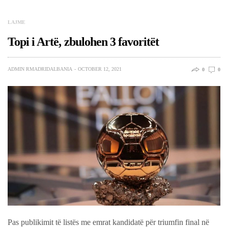
LAJME
Topi i Artë, zbulohen 3 favoritët
ADMIN RMADRIDALBANIA
OCTOBER 12, 2021
0
0
Pas publikimit të listës me emrat kandidatë për triumfin final në