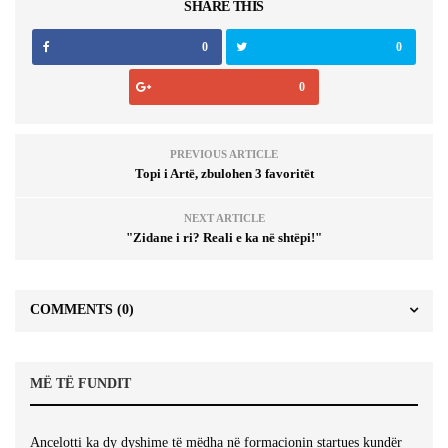
SHARE THIS
0
0
0
PREVIOUS ARTICLE
Topi i Artë, zbulohen 3 favoritët
NEXT ARTICLE
"Zidane i ri? Reali e ka në shtëpi!"
COMMENTS
(0)
MË TË FUNDIT
Ancelotti ka dy dyshime të mëdha në formacionin startues kundër