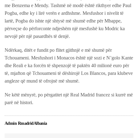
me Benzema e Mendy. Tashmë në modë është rikthyer edhe Paul
Pogba, edhe ky i lirë verën e ardhshme. Mesfushor i nivelit të
lartë, Pogba do ishte një shtysë më shumë edhe për Mbappe,
përveçse do përforconte ndjeshëm një mesfushë ku Modric ka
nevojë për një pasardhës të denjë.
Ndërkaq, ditët e fundit po flitet gjithnjë e më shumë për
Tchouameni. Mesfushori i Monacos është një sozi e N’golo Kante
dhe Reali e ka forcën të shpenzojë të paktën 40 milionë euro për
të, mjafton që Tchouameni të dëshirojë Los Blancos, para klubeve
angleze që mund të ofrojnë më shumë.
Ne këtë mënyrë, po përgatitet një Real Madrid francez si kurrë më
parë në histori.
Admin RmadridAlbania