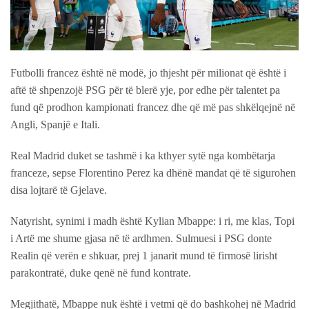
Futbolli francez është në modë, jo thjesht për milionat që është i
aftë të shpenzojë PSG për të blerë yje, por edhe për talentet pa
fund që prodhon kampionati francez dhe që më pas shkëlqejnë në
Angli, Spanjë e Itali.
Real Madrid duket se tashmë i ka kthyer sytë nga kombëtarja
franceze, sepse Florentino Perez ka dhënë mandat që të sigurohen
disa lojtarë të Gjelave.
Natyrisht, synimi i madh është Kylian Mbappe: i ri, me klas, Topi
i Artë me shume gjasa në të ardhmen. Sulmuesi i PSG donte
Realin që verën e shkuar, prej 1 janarit mund të firmosë lirisht
parakontratë, duke qenë në fund kontrate.
Megjithatë, Mbappe nuk është i vetmi që do bashkohej në Madrid