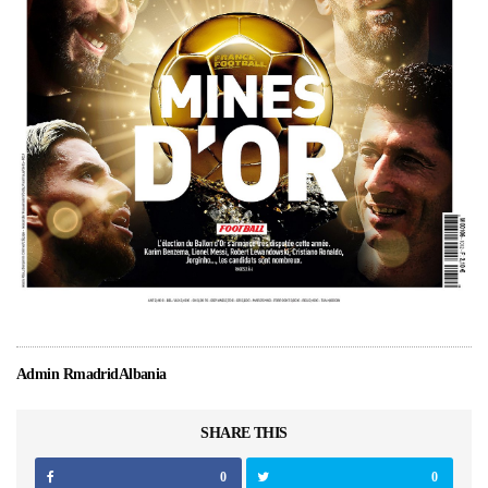
Admin RmadridAlbania
SHARE THIS
0
0