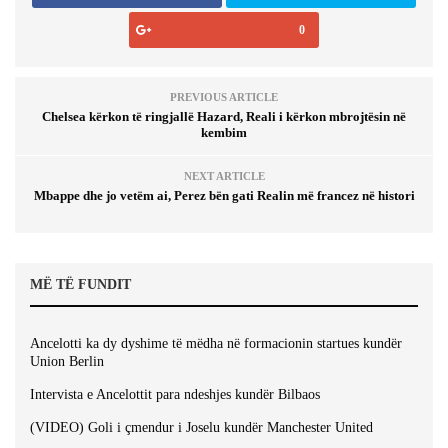
0
PREVIOUS ARTICLE
Chelsea kërkon të ringjallë Hazard, Reali i kërkon mbrojtësin në
kembim
NEXT ARTICLE
Mbappe dhe jo vetëm ai, Perez bën gati Realin më francez në histori
MË TË FUNDIT
Ancelotti ka dy dyshime të mëdha në formacionin startues kundër
Union Berlin
Intervista e Ancelottit para ndeshjes kundër Bilbaos
(VIDEO) Goli i çmendur i Joselu kundër Manchester United