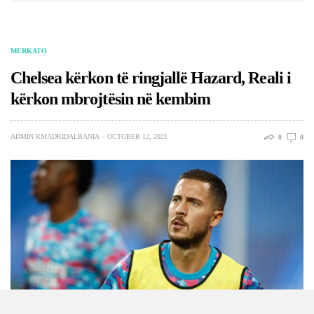
MERKATO
Chelsea kërkon të ringjallë Hazard, Reali i
kërkon mbrojtësin në kembim
ADMIN RMADRIDALBANIA
OCTOBER 12, 2021
0
0