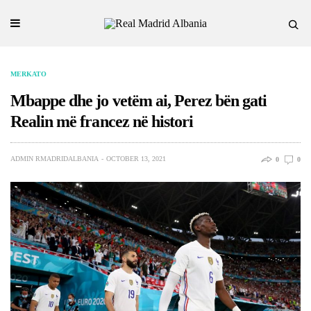
MERKATO
Mbappe dhe jo vetëm ai, Perez bën gati
Realin më francez në histori
ADMIN RMADRIDALBANIA
OCTOBER 13, 2021
0
0