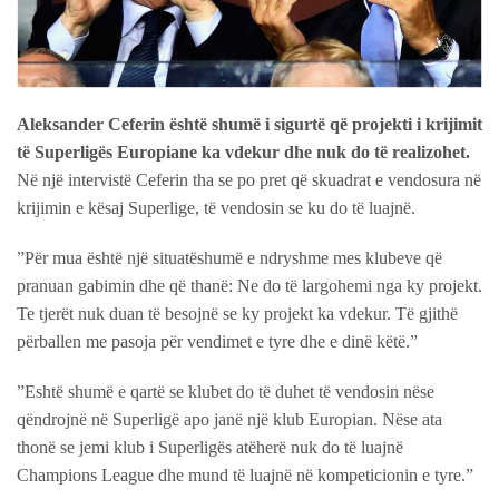
Aleksander Ceferin është shumë i sigurtë që projekti i krijimit
të Superligës Europiane ka vdekur dhe nuk do të realizohet.
Në një intervistë Ceferin tha se po pret që skuadrat e vendosura në
krijimin e kësaj Superlige, të vendosin se ku do të luajnë.
”Për mua është një situatëshumë e ndryshme mes klubeve që
pranuan gabimin dhe që thanë: Ne do të largohemi nga ky projekt.
Te tjerët nuk duan të besojnë se ky projekt ka vdekur. Të gjithë
përballen me pasoja për vendimet e tyre dhe e dinë këtë.”
”Eshtë shumë e qartë se klubet do të duhet të vendosin nëse
qëndrojnë në Superligë apo janë një klub Europian. Nëse ata
thonë se jemi klub i Superligës atëherë nuk do të luajnë
Champions League dhe mund të luajnë në kompeticionin e tyre.”