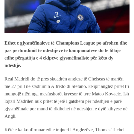
Ethet e gjysmëfinaleve të Champions League po afrohen dhe
pas përfundimit të ndeshjeve të kampionateve do të fillojë
edhe përgatitja e 4 ekipeve gjysmëfinaliste për këto dy
ndeshje.
Real Madridi do të pres skuadrën angleze të Chelseas të martën
më 27 prill në stadiumin Alfredo di Stefano. Ekipit anglez pritet t’i
mungojë njëri nga mesfushorët kryesor të tyre Mateo Kovacic. Ish
lojtari Madrilen nuk pritet të jetë i gatshëm për ndeshjen e parë
gjysmëfinale por mund të rikthehet në ndeshjen e dytë kthyese në
Angli.
Këtë e ka konfirmuar edhe trajneri i Anglezëve, Thomas Tuchel