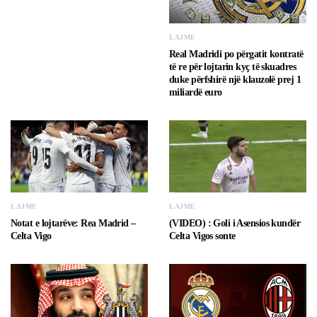
LAJME
Real Madridi po përgatit kontratë
të re për lojtarin kyç të skuadres
duke përfshirë një klauzolë prej 1
miliardë euro
LAJME
LAJME
Notat e lojtarëve: Rea Madrid –
(VIDEO) : Goli i Asensios kundër
Celta Vigo
Celta Vigos sonte