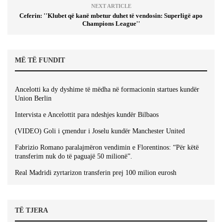
NEXT ARTICLE
Ceferin: ''Klubet që kanë mbetur duhet të vendosin: Superligë apo
Champions League''
MË TË FUNDIT
Ancelotti ka dy dyshime të mëdha në formacionin startues kundër
Union Berlin
Intervista e Ancelottit para ndeshjes kundër Bilbaos
(VIDEO) Goli i çmendur i Joselu kundër Manchester United
Fabrizio Romano paralajmëron vendimin e Florentinos: “Për këtë
transferim nuk do të paguajë 50 milionë”.
Real Madridi zyrtarizon transferin prej 100 milion eurosh
TË TJERA