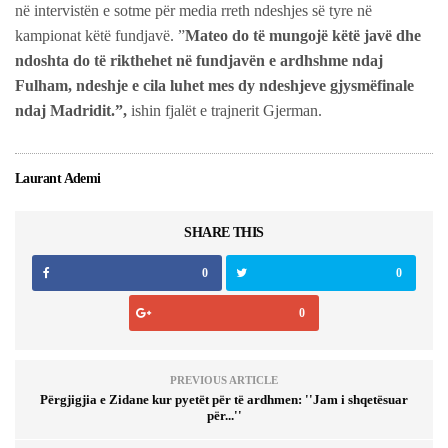
në intervistën e sotme për media rreth ndeshjes së tyre në
kampionat këtë fundjavë. ”
Mateo do të mungojë këtë javë dhe
ndoshta do të rikthehet në fundjavën e ardhshme ndaj
Fulham, ndeshje e cila luhet mes dy ndeshjeve gjysmëfinale
ndaj Madridit.”,
ishin fjalët e trajnerit Gjerman.
Laurant Ademi
SHARE THIS
0
0
0
PREVIOUS ARTICLE
Përgjigjia e Zidane kur pyetët për të ardhmen: ''Jam i shqetësuar
për...''