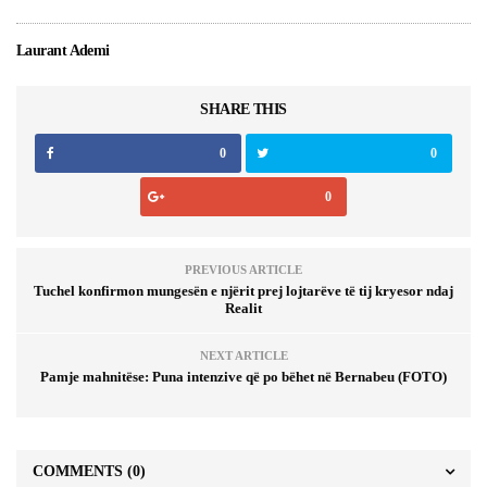
Laurant Ademi
SHARE THIS
0
0
0
PREVIOUS ARTICLE
Tuchel konfirmon mungesën e njërit prej lojtarëve të tij kryesor ndaj
Realit
NEXT ARTICLE
Pamje mahnitëse: Puna intenzive që po bëhet në Bernabeu (FOTO)
COMMENTS
(0)