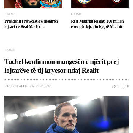
LAJME
LAJME
Presidenti i Newcastle e dëshiron
Real Madridi ka gati 100 milion
lojtarin e Real Madridit
euro për lojtarin kyç të Milanit
LAJME
Tuchel konfirmon mungesën e njërit prej
lojtarëve të tij kryesor ndaj Realit
LAURANT ADEMI
APRIL 23, 2021
0
0