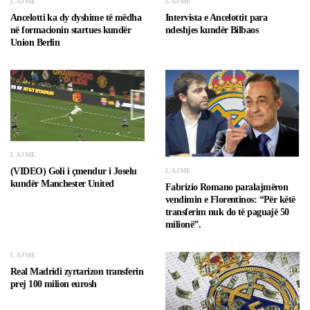
LAJME
LAJME
Ancelotti ka dy dyshime të mëdha
Intervista e Ancelottit para
në formacionin startues kundër
ndeshjes kundër Bilbaos
Union Berlin
LAJME
(VIDEO) Goli i çmendur i Joselu
LAJME
kundër Manchester United
Fabrizio Romano paralajmëron
vendimin e Florentinos: “Për këtë
transferim nuk do të paguajë 50
milionë”.
LAJME
Real Madridi zyrtarizon transferin
prej 100 milion eurosh