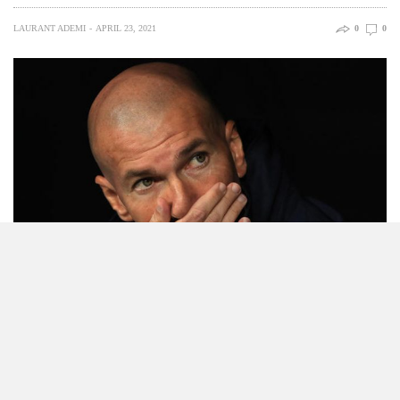
LAURANT ADEMI
APRIL 23, 2021
0
0
Zinedine Zidane sot ka dhënë një konferencë për shtyp para
ndeshjes së nesërme ndaj Real Betisit dhe ka folur për shumë
tema aktuale në lidhje me ekipin por edhe për të ardhmen e