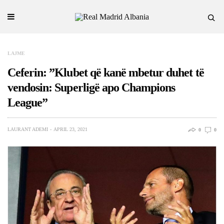
LAJME
Ceferin: ”Klubet që kanë mbetur duhet të
vendosin: Superligë apo Champions
League”
LAURANT ADEMI
APRIL 23, 2021
0
0