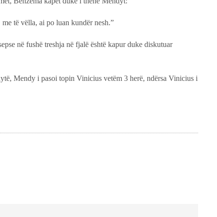
lmimet, Benzema kapet duke i thënë Mendyt:
 me të vëlla, ai po luan kundër nesh.”
 sepse në fushë treshja në fjalë është kapur duke diskutuar
dytë, Mendy i pasoi topin Vinicius vetëm 3 herë, ndërsa Vinicius i