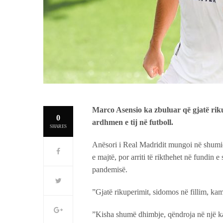
Marco Asensio ka zbuluar që gjatë rikup
0
ardhmen e tij në futboll.
SHARES
Anësori i Real Madridit mungoi në shumicë
e majtë, por arriti të rikthehet në fundin 
pandemisë.
”Gjatë rikuperimit, sidomos në fillim, ka
”Kisha shumë dhimbje, qëndroja në një ka