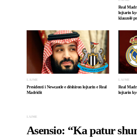
Real Madri
lojtarin ky
klauzolë pr
LAJME
LAJME
Presidenti i Newcastle e dëshiron lojtarin e Real
Real Madri
Madridit
lojtarin ky
LAJME
Asensio: “Ka patur shu