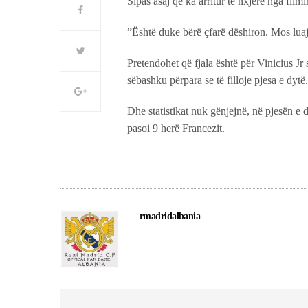
Sipas asaj që ka arritur të nxjerë nga fi
”Është duke bërë çfarë dëshiron. Mos luaj
Pretendohet që fjala është për Vinicius Jr
sëbashku përpara se të filloje pjesa e dytë.
Dhe statistikat nuk gënjejnë, në pjesën e 
pasoi 9 herë Francezit.
rmadridalbania