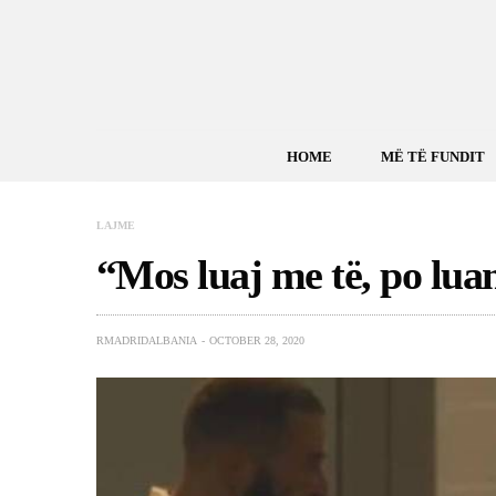
HOME
MË TË FUNDIT
LAJME
“Mos luaj me të, po lua
RMADRIDALBANIA
OCTOBER 28, 2020