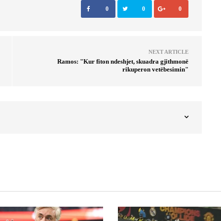
0
0
0
NEXT ARTICLE
Ramos: "Kur fiton ndeshjet, skuadra gjithmonë
rikuperon vetëbesimin"