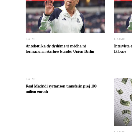
LAJME
LAJME
Ancelotti ka dy dyshime të mëdha në
Intervista 
formacionin startues kundër Union Berlin
Bilbaos
LAJME
Real Madridi zyrtarizon transferin prej 100
milion eurosh
LAJME