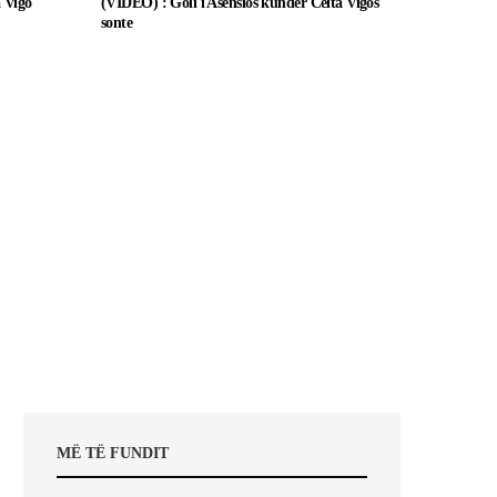
a Vigo
(VIDEO) : Goli i Asensios kundër Celta Vigos
sonte
MË TË FUNDIT