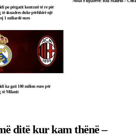
Notat e lojtarëve: Rea Madrid – Celt
di po përgatit kontratë të re për
ç të skuadres duke përfshirë një
ej 1 miliardë euro
di ka gati 100 milion euro për
ç të Milanit
më ditë kur kam thënë –