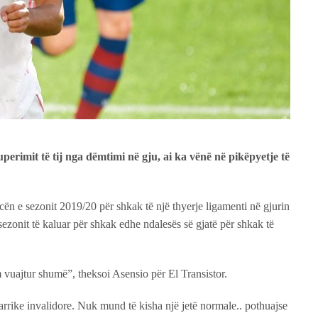
erimit të tij nga dëmtimi në gju, ai ka vënë në pikëpyetje të
n e sezonit 2019/20 për shkak të një thyerje ligamenti në gjurin
e sezonit të kaluar për shkak edhe ndalesës së gjatë për shkak të
m vuajtur shumë”, theksoi Asensio për El Transistor.
rrike invalidore. Nuk mund të kisha një jetë normale.. pothuajse