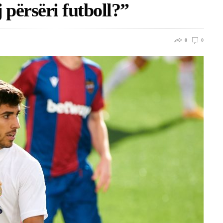
 përsëri futboll?”
0
0