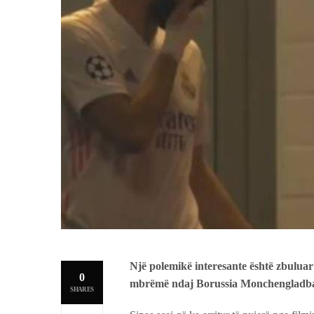
Një polemikë interesante është zbuluar
0
mbrëmë ndaj Borussia Monchengladb
SHARES