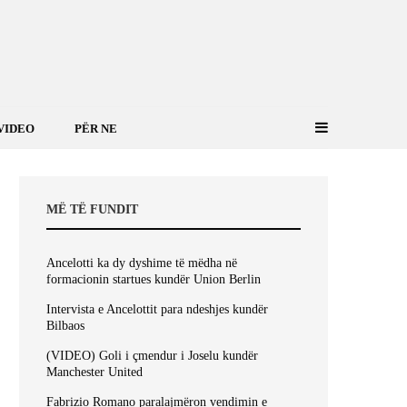
VIDEO
PËR NE
MË TË FUNDIT
Ancelotti ka dy dyshime të mëdha në
formacionin startues kundër Union Berlin
Intervista e Ancelottit para ndeshjes kundër
Bilbaos
(VIDEO) Goli i çmendur i Joselu kundër
Manchester United
Fabrizio Romano paralajmëron vendimin e