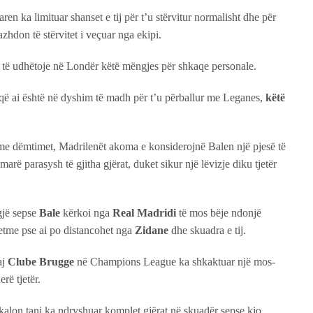
n ka limituar shanset e tij për t’u stërvitur normalisht dhe për
azhdon të stërvitet i veçuar nga ekipi.
e të udhëtoje në Londër këtë mëngjes për shkaqe personale.
ë ai është në dyshim të madh për t’u përballur me Leganes,
këtë
e dëmtimet, Madrilenët akoma e konsiderojnë Balen një pjesë të
arë parasysh të gjitha gjërat, duket sikur një lëvizje diku tjetër
gjë sepse
Bale
kërkoi nga
Real Madridi
të mos bëje ndonjë
vetme pse ai po distancohet nga
Zidane
dhe skuadra e tij.
aj
Clube Brugge
në Champions League ka shkaktuar një mos-
rë tjetër.
alon tani ka ndryshuar komplet gjërat në skuadër sepse kjo