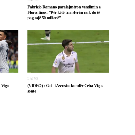
Fabrizio Romano paralajmëron vendimin e
Florentinos: “Për këtë transferim nuk do të
paguajë 50 milionë”.
LAJME
a Vigo
(VIDEO) : Goli i Asensios kundër Celta Vigos
sonte