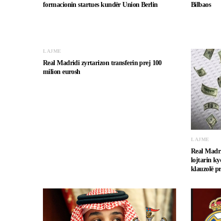
formacionin startues kundër Union Berlin
Bilbaos
LAJME
Real Madridi zyrtarizon transferin prej 100
milion eurosh
LAJME
Real Madri
lojtarin ky
klauzolë pr