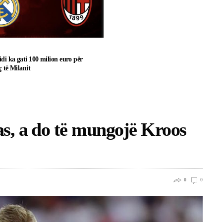
di ka gati 100 milion euro për
ç të Milanit
, a do të mungojë Kroos
0
0