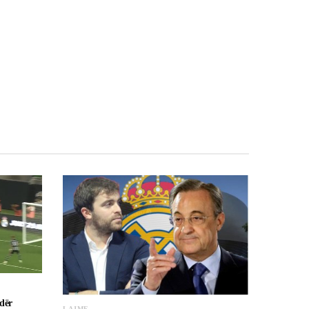
dër
LAJME