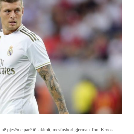
 në pjesën e parë të takimit, mesfushori gjerman Toni Kroos