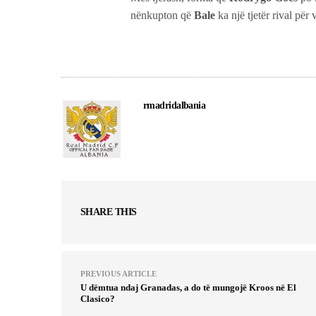
nënkupton që
Bale
ka një tjetër rival për
rmadridalbania
SHARE THIS
PREVIOUS ARTICLE
U dëmtua ndaj Granadas, a do të mungojë Kroos në El
Clasico?