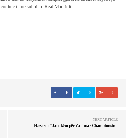
 vendin e tij në sulmin e Real Madridit.
0
0
0
NEXT ARTICLE
Hazard: ''Jam këtu për t'a fituar Championsin''