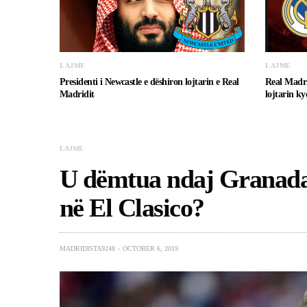
LAJME
LAJME
Presidenti i Newcastle e dëshiron lojtarin e Real
Real Madri
Madridit
lojtarin ky
LAJME
U dëmtua ndaj Granadas
në El Clasico?
MADRIDISTA9248
OCTOBER 6, 2019