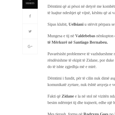
SHARES
Dëmtimi që ai pësoi në detyrë me kombëtare
të luajtur ndeshjet që vijnë, kështu që ai v
Sipas klubit,
Uellsiani
u stërvit përpara s
Mungesa e tij në
Valdebebas
nënkupton q
të Mërkurë në Santiago Bernabeu.
Pavarësisht problemeve të vazhdueshme m
rëndësishme të ekipit të Zidane, por duke m
do të ishte zgjedhja më e mirë.
Dëmtimi i fundit, për të cilin nuk dimë as
komunikatë zyrtare, nuk është arsyeja e 
Fakti që
Zidane
e la në stol në vizitën nd
besim ndërmjet tij dhe trajnerit, edhe një he
Mes tjerash, forma që
Rodrygo Goes
po k