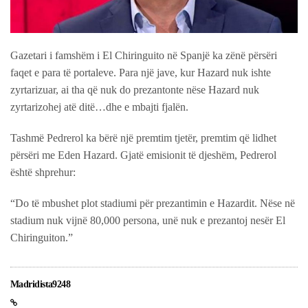
Gazetari i famshëm i El Chiringuito në Spanjë ka zënë përsëri
faqet e para të portaleve. Para një jave, kur Hazard nuk ishte
zyrtarizuar, ai tha që nuk do prezantonte nëse Hazard nuk
zyrtarizohej atë ditë…dhe e mbajti fjalën.
Tashmë Pedrerol ka bërë një premtim tjetër, premtim që lidhet
përsëri me Eden Hazard. Gjatë emisionit të djeshëm, Pedrerol
është shprehur:
“Do të mbushet plot stadiumi për prezantimin e Hazardit. Nëse në
stadium nuk vijnë 80,000 persona, unë nuk e prezantoj nesër El
Chiringuiton.”
Madridista9248