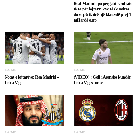
Real Madridi po përgatit kontratë
të re për lojtarin kyç të skuadres
duke përfshirë një klauzolë prej 1
miliardë euro
LAJME
LAJME
Notat e lojtarëve: Rea Madrid –
(VIDEO) : Goli i Asensios kundër
Celta Vigo
Celta Vigos sonte
LAJME
LAJME