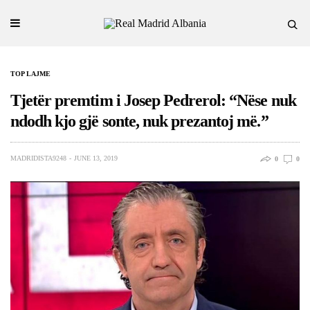
TOP LAJME
Tjetër premtim i Josep Pedrerol: “Nëse nuk
ndodh kjo gjë sonte, nuk prezantoj më.”
MADRIDISTA9248
JUNE 13, 2019
0
0