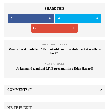
SHARE THIS
0
0
0
PREVIOUS ARTICLE
Mendy flet si madrilen, "Kam nënshkruar me klubin më të madh në
botë".
NEXT ARTICLE
Ja ku mund ta ndiqni LIVE prezantimin e Eden Hazard!
COMMENTS
(0)
MË TË FUNDIT