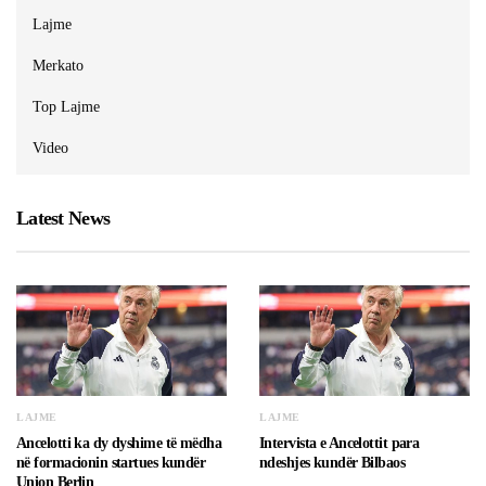
Lajme
Merkato
Top Lajme
Video
Latest News
LAJME
LAJME
Ancelotti ka dy dyshime të mëdha
Intervista e Ancelottit para
në formacionin startues kundër
ndeshjes kundër Bilbaos
Union Berlin