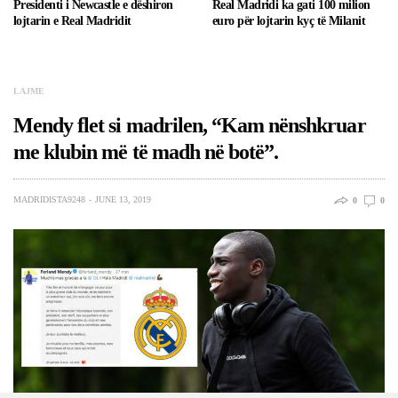
Presidenti i Newcastle e dëshiron
Real Madridi ka gati 100 milion
lojtarin e Real Madridit
euro për lojtarin kyç të Milanit
LAJME
Mendy flet si madrilen, “Kam nënshkruar
me klubin më të madh në botë”.
MADRIDISTA9248
JUNE 13, 2019
0
0