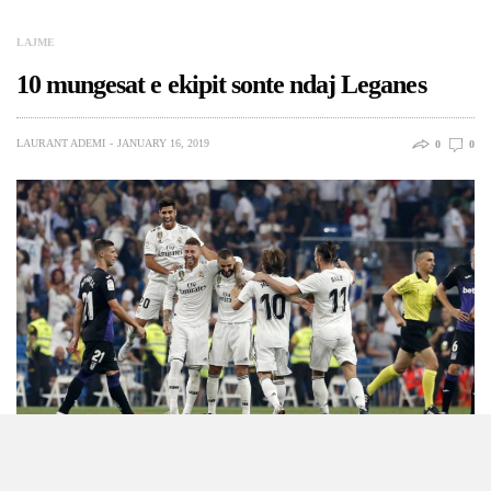
LAJME
10 mungesat e ekipit sonte ndaj Leganes
LAURANT ADEMI
JANUARY 16, 2019
0
0
Sonte me fillim në ora 21:30 ekipi do të zhvillojë ndeshjen e