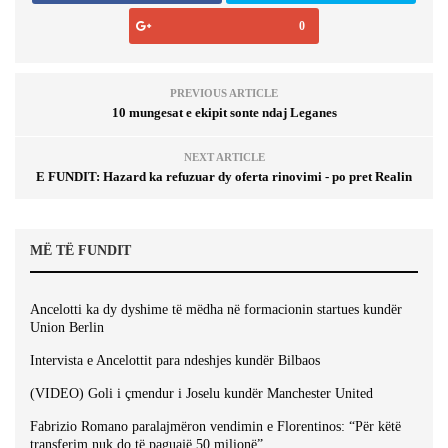
0
PREVIOUS ARTICLE
10 mungesat e ekipit sonte ndaj Leganes
NEXT ARTICLE
E FUNDIT: Hazard ka refuzuar dy oferta rinovimi - po pret Realin
MË TË FUNDIT
Ancelotti ka dy dyshime të mëdha në formacionin startues kundër
Union Berlin
Intervista e Ancelottit para ndeshjes kundër Bilbaos
(VIDEO) Goli i çmendur i Joselu kundër Manchester United
Fabrizio Romano paralajmëron vendimin e Florentinos: “Për këtë
transferim nuk do të paguajë 50 milionë”.