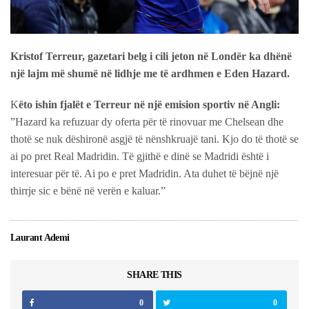
Kristof Terreur, gazetari belg i cili jeton në Londër ka dhënë
një lajm më shumë në lidhje me të ardhmen e Eden Hazard.
K
ëto ishin fjalët e Terreur në një emision sportiv në Angli:
”Hazard ka refuzuar dy oferta për të rinovuar me Chelsean dhe
thotë se nuk dëshironë asgjë të nënshkruajë tani. Kjo do të thotë se
ai po pret Real Madridin. Të gjithë e dinë se Madridi është i
interesuar për të. Ai po e pret Madridin. Ata duhet të bëjnë një
thirrje sic e bënë në verën e kaluar.”
Laurant Ademi
SHARE THIS
0
0