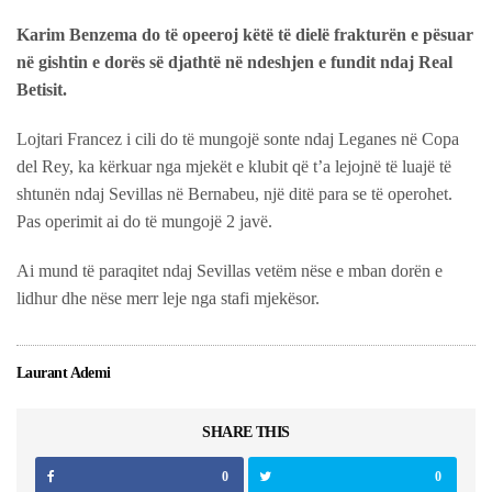
Karim Benzema do të opeeroj këtë të dielë frakturën e pësuar
në gishtin e dorës së djathtë në ndeshjen e fundit ndaj Real
Betisit.
Lojtari Francez i cili do të mungojë sonte ndaj Leganes në Copa
del Rey, ka kërkuar nga mjekët e klubit që t’a lejojnë të luajë të
shtunën ndaj Sevillas në Bernabeu, një ditë para se të operohet.
Pas operimit ai do të mungojë 2 javë.
Ai mund të paraqitet ndaj Sevillas vetëm nëse e mban dorën e
lidhur dhe nëse merr leje nga stafi mjekësor.
Laurant Ademi
SHARE THIS
0
0