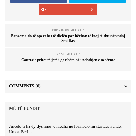
0
PREVIOUS ARTICLE
Benzema do të operohet të dielën por kërkon të luaj të shtunën ndaj
Sevillas
NEXT ARTICLE
Courtois pritet të jetë i gatshëm për ndeshjen e nesërme
COMMENTS
(0)
MË TË FUNDIT
Ancelotti ka dy dyshime të mëdha në formacionin startues kundër
Union Berlin