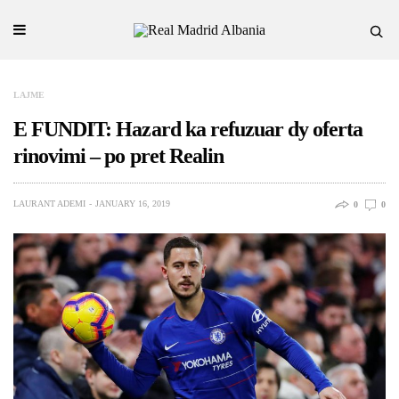
LAJME
E FUNDIT: Hazard ka refuzuar dy oferta
rinovimi – po pret Realin
LAURANT ADEMI
JANUARY 16, 2019
0
0