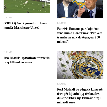
LAJME
(VIDEO) Goli i çmendur i Joselu
LAJME
kundër Manchester United
Fabrizio Romano paralajmëron
vendimin e Florentinos: “Për këtë
transferim nuk do të paguajë 50
milionë”.
LAJME
Real Madridi zyrtarizon transferin
prej 100 milion eurosh
LAJME
Real Madridi po përgatit kontratë
të re për lojtarin kyç të skuadres
duke përfshirë një klauzolë prej 1
miliardë euro