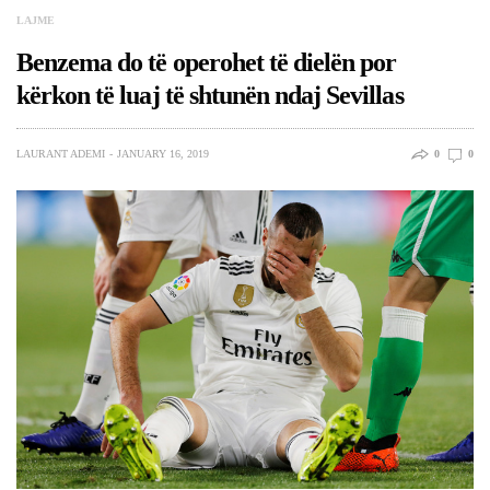
LAJME
Benzema do të operohet të dielën por
kërkon të luaj të shtunën ndaj Sevillas
LAURANT ADEMI
JANUARY 16, 2019
0
0