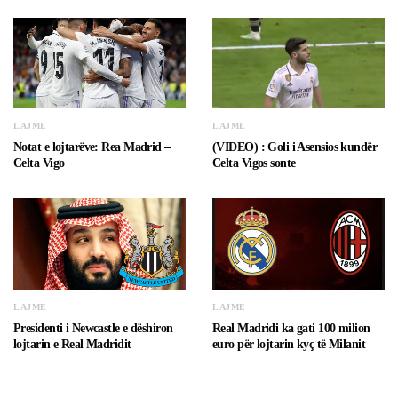
LAJME
LAJME
Notat e lojtarëve: Rea Madrid –
(VIDEO) : Goli i Asensios kundër
Celta Vigo
Celta Vigos sonte
LAJME
LAJME
Presidenti i Newcastle e dëshiron
Real Madridi ka gati 100 milion
lojtarin e Real Madridit
euro për lojtarin kyç të Milanit