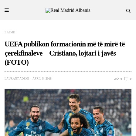
LAJME
UEFA publikon formacionin më të mirë të
çerekfinaleve – Cristiano, lojtari i javës
(FOTO)
LAURANT ADEMI
APRIL 5, 2018
0
0