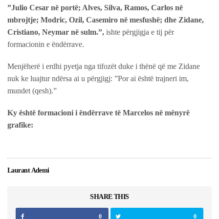
”Julio Cesar në portë; Alves, Silva, Ramos, Carlos në
mbrojtje; Modric, Ozil, Casemiro në mesfushë; dhe Zidane,
Cristiano, Neymar në sulm.”,
ishte përgjigja e tij për
formacionin e ëndërrave.
Menjëherë i erdhi pyetja nga tifozët duke i thënë që me Zidane
nuk ke luajtur ndërsa ai u përgjigj: ”Por ai është trajneri im,
mundet (qesh).”
Ky është formacioni i ëndërrave të Marcelos në mënyrë
grafike:
Laurant Ademi
SHARE THIS
0
0