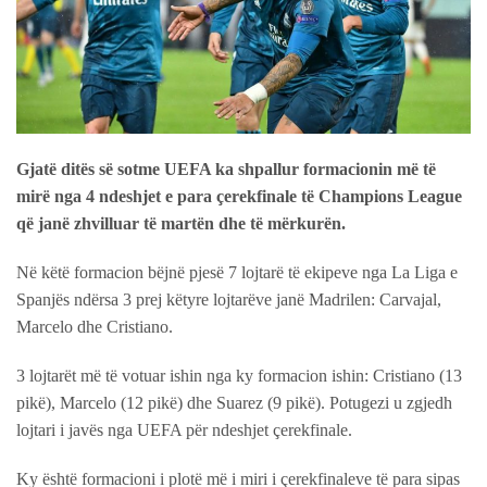
Gjatë ditës së sotme UEFA ka shpallur formacionin më të
mirë nga 4 ndeshjet e para çerekfinale të Champions League
që janë zhvilluar të martën dhe të mërkurën.
Në këtë formacion bëjnë pjesë 7 lojtarë të ekipeve nga La Liga e
Spanjës ndërsa 3 prej këtyre lojtarëve janë Madrilen: Carvajal,
Marcelo dhe Cristiano.
3 lojtarët më të votuar ishin nga ky formacion ishin: Cristiano (13
pikë), Marcelo (12 pikë) dhe Suarez (9 pikë). Potugezi u zgjedh
lojtari i javës nga UEFA për ndeshjet çerekfinale.
Ky është formacioni i plotë më i miri i çerekfinaleve të para sipas