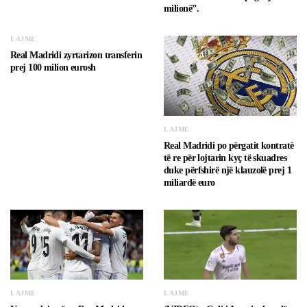
milionë”.
LAJME
Real Madridi zyrtarizon transferin
prej 100 milion eurosh
LAJME
Real Madridi po përgatit kontratë
të re për lojtarin kyç të skuadres
duke përfshirë një klauzolë prej 1
miliardë euro
LAJME
LAJME