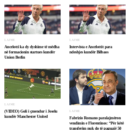
LAJME
LAJME
Ancelotti ka dy dyshime të mëdha
Intervista e Ancelottit para
në formacionin startues kundër
ndeshjes kundër Bilbaos
Union Berlin
LAJME
(VIDEO) Goli i çmendur i Joselu
LAJME
kundër Manchester United
Fabrizio Romano paralajmëron
vendimin e Florentinos: “Për këtë
transferim nuk do të paguajë 50