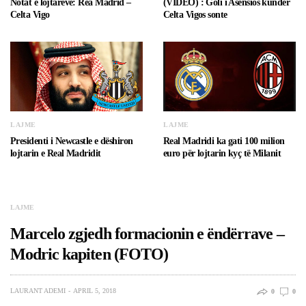
Notat e lojtarëve: Rea Madrid –
(VIDEO) : Goli i Asensios kundër
Celta Vigo
Celta Vigos sonte
LAJME
LAJME
Presidenti i Newcastle e dëshiron
Real Madridi ka gati 100 milion
lojtarin e Real Madridit
euro për lojtarin kyç të Milanit
LAJME
Marcelo zgjedh formacionin e ëndërrave –
Modric kapiten (FOTO)
LAURANT ADEMI
APRIL 5, 2018
0
0