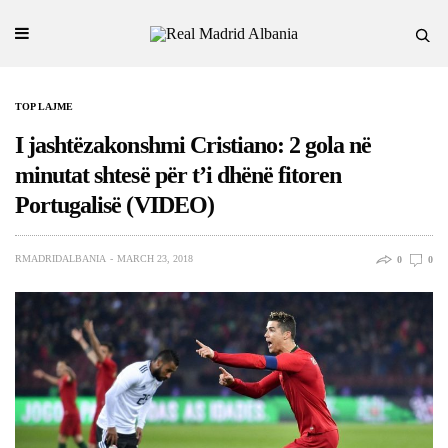
TOP LAJME
I jashtëzakonshmi Cristiano: 2 gola në
minutat shtesë për t’i dhënë fitoren
Portugalisë (VIDEO)
RMADRIDALBANIA
MARCH 23, 2018
0
0