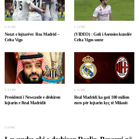
LAJME
LAJME
Notat e lojtarëve: Rea Madrid –
(VIDEO) : Goli i Asensios kundër
Celta Vigo
Celta Vigos sonte
LAJME
LAJME
Presidenti i Newcastle e dëshiron
Real Madridi ka gati 100 milion
lojtarin e Real Madridit
euro për lojtarin kyç të Milanit
LAJME