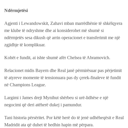
Ndërmjetësi
Agjenti i Lewandowskit, Zahavi mban marrëdhënie të shkëlqyera
me klube të ndryshme dhe ai konsiderohet më shumë si
ndërmjetës sesa dikush që arrin operacionet e transferimit me një
zgjidhje të komplikuar.
Kohët e fundit, ai ishte shumë afër Chelsea të Abramovich.
Relacionet midis Bayern dhe Real janë përmirësuar pas përjetimit
të atyreve momente të tensionuara pas dy çerek-finaleve të fundit
në Champions League.
Largimi i James drejt Mynihut shërbeu si urë-lidhëse e një
negocimi që deri atëherë dukej i pamundur.
Tani historia përsëritet. Por këtë herë do të jenë udhëheqësit e Real
Madridit ata që duhet të hedhin hapin më përpara.