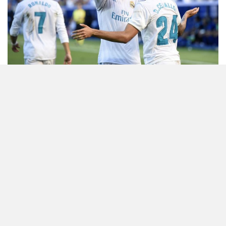
Dani Ceballos pas fitores se mbremshme me kombëtaren U21
të Spanjës ka bërë të ditur se askush nuk mund ta largojë atë
nga ëndërra për të pasur sukses në Real Madrid.
“Do të doja të kisha një rol më të madh, por kjo është një mundësi
e mirë për mua të rritem dhe të maturohem”, është shprehur 21
vjeçari.
Për lojtarin të luajturit në Real Madrid ishte gjithmonë një ëndërr.
Ai u shpreh se do të punojë shumë që një ditë emri i tij të mbahet
mend në klubin Madrilen.