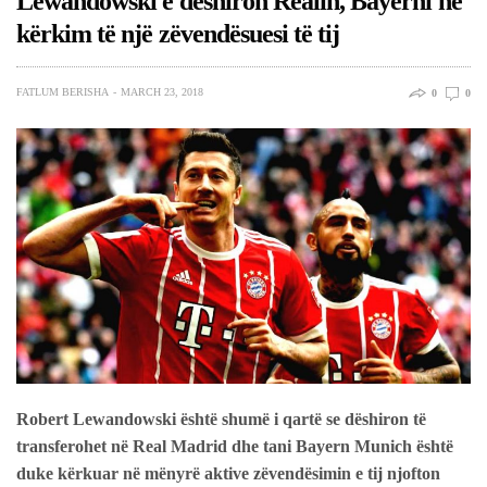
Lewandowski e deshiron Realin, Bayerni në
kërkim të një zëvendësuesi të tij
FATLUM BERISHA
MARCH 23, 2018
0
0
Robert Lewandowski është shumë i qartë se dëshiron të
transferohet në Real Madrid dhe tani Bayern Munich është
duke kërkuar në mënyrë aktive zëvendësimin e tij njofton