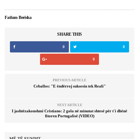
Fatlum Berisha
SHARE THIS
0
0
0
PREVIOUS ARTICLE
Ceballos: "E ëndërroj suksesin tek Reali"
NEXT ARTICLE
I jashtëzakonshmi Cristiano: 2 gola në minutat shtesë për t'i dhënë
fitoren Portugalisë (VIDEO)
MË TË FUNDIT