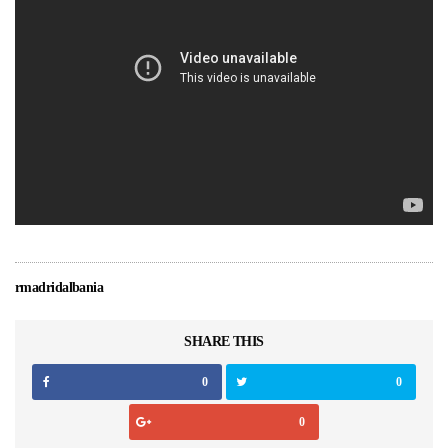
rmadridalbania
SHARE THIS
0
0
0