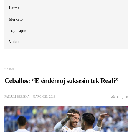
Lajme
Merkato
Top Lajme
Video
LAJME
Ceballos: “E ëndërroj suksesin tek Reali”
FATLUM BERISHA
MARCH 23, 2018
0
0