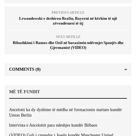
PREVIOUS ARTICLE
Lewandowski e deshiron Realin, Bayerni në kërkim të një
zëvendësuesi të tij
NEXT ARTICLE
Ribashkimi i Ramos dhe Ozil në barazimin ndërmjet Spanjës dhe
Gjermanisë (VIDEO)
COMMENTS
(0)
MË TË FUNDIT
Ancelotti ka dy dyshime të mëdha në formacionin startues kundër
Union Berlin
Intervista e Ancelottit para ndeshjes kundër Bilbaos
(VIDEO) Goli i çmendur i Joselu kundër Manchester United