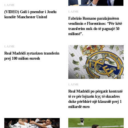
LAJME
(VIDEO) Goli i çmendur i Joselu
LAJME
kundër Manchester United
Fabrizio Romano paralajmëron
vendimin e Florentinos: “Për këtë
transferim nuk do të paguajë 50
milionë”.
LAJME
Real Madridi zyrtarizon transferin
prej 100 milion eurosh
LAJME
Real Madridi po përgatit kontratë
të re për lojtarin kyç të skuadres
duke përfshirë një klauzolë prej 1
miliardë euro