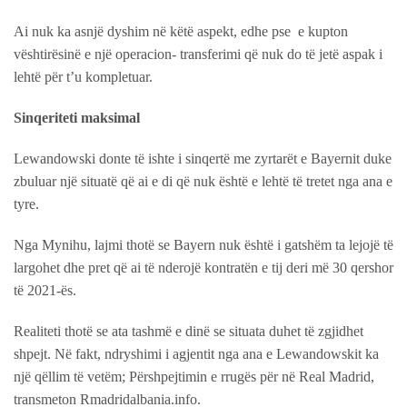
Ai nuk ka asnjë dyshim në këtë aspekt, edhe pse e kupton
vështirësinë e një operacion- transferimi që nuk do të jetë aspak i
lehtë për t’u kompletuar.
Sinqeriteti maksimal
Lewandowski donte të ishte i sinqertë me zyrtarët e Bayernit duke
zbuluar një situatë që ai e di që nuk është e lehtë të tretet nga ana e
tyre.
Nga Mynihu, lajmi thotë se Bayern nuk është i gatshëm ta lejojë të
largohet dhe pret që ai të nderojë kontratën e tij deri më 30 qershor
të 2021-ës.
Realiteti thotë se ata tashmë e dinë se situata duhet të zgjidhet
shpejt. Në fakt, ndryshimi i agjentit nga ana e Lewandowskit ka
një qëllim të vetëm; Përshpejtimin e rrugës për në Real Madrid,
transmeton Rmadridalbania.info.