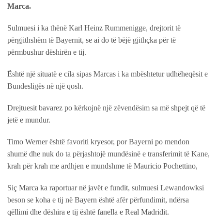
Marca.
Sulmuesi i ka thënë Karl Heinz Rummenigge, drejtorit të
përgjithshëm të Bayernit, se ai do të bëjë gjithçka për të
përmbushur dëshirën e tij.
Është një situatë e cila sipas Marcas i ka mbështetur udhëheqësit e
Bundesligës në një qosh.
Drejtuesit bavarez po kërkojnë një zëvendësim sa më shpejt që të
jetë e mundur.
Timo Werner është favoriti kryesor, por Bayerni po mendon
shumë dhe nuk do ta përjashtojë mundësinë e transferimit të Kane,
krah për krah me ardhjen e mundshme të Mauricio Pochettino,
Siç Marca ka raportuar në javët e fundit, sulmuesi Lewandowksi
beson se koha e tij në Bayern është afër përfundimit, ndërsa
qëllimi dhe dëshira e tij është fanella e Real Madridit.