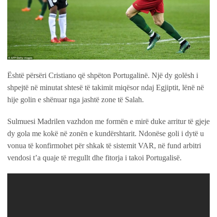
Është përsëri Cristiano që shpëton Portugalinë. Një dy golësh i
shpejtë në minutat shtesë të takimit miqësor ndaj Egjiptit, lënë në
hije golin e shënuar nga jashtë zone të Salah.
Sulmuesi Madrilen vazhdon me formën e mirë duke arritur të gjeje
dy gola me kokë në zonën e kundërshtarit. Ndonëse goli i dytë u
vonua të konfirmohet për shkak të sistemit VAR, në fund arbitri
vendosi t’a quaje të rregullt dhe fitorja i takoi Portugalisë.