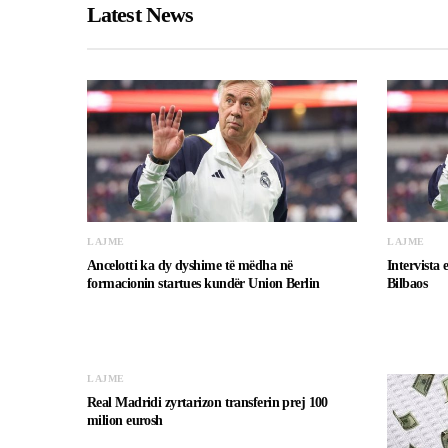
Latest News
LAJME
LAJME
Ancelotti ka dy dyshime të mëdha në
Intervista 
formacionin startues kundër Union Berlin
Bilbaos
LAJME
Real Madridi zyrtarizon transferin prej 100
milion eurosh