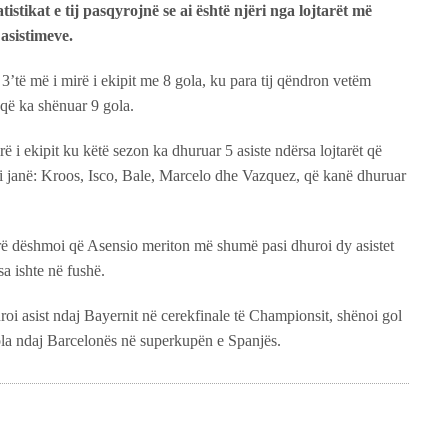
stikat e tij pasqyrojnë se ai është njëri nga lojtarët më
 asistimeve.
3’të më i mirë i ekipit me 8 gola, ku para tij qëndron vetëm
që ka shënuar 9 gola.
irë i ekipit ku këtë sezon ka dhuruar 5 asiste ndërsa lojtarët që
i janë: Kroos, Isco, Bale, Marcelo dhe Vazquez, që kanë dhuruar
ë dëshmoi që Asensio meriton më shumë pasi dhuroi dy asistet
sa ishte në fushë.
roi asist ndaj Bayernit në cerekfinale të Championsit, shënoi gol
ola ndaj Barcelonës në superkupën e Spanjës.