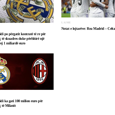
LAJME
Notat e lojtarëve: Rea Madrid – Celt
di po përgatit kontratë të re për
ç të skuadres duke përfshirë një
ej 1 miliardë euro
di ka gati 100 milion euro për
ç të Milanit