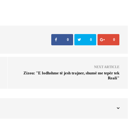
0
0
0
NEXT ARTICLE
Zizou: "E lodhshme të jesh trajner, shumë me tepër tek
Reali"