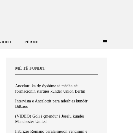
VIDEO
PËR NE
MË TË FUNDIT
Ancelotti ka dy dyshime të mëdha në
formacionin startues kundër Union Berlin
Intervista e Ancelottit para ndeshjes kundër
Bilbaos
(VIDEO) Goli i çmendur i Joselu kundër
Manchester United
Fabrizio Romano paralajmëron vendimin e