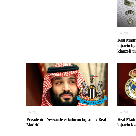
LAJME
Real Madri
lojtarin ky
klauzolë pr
LAJME
LAJME
Presidenti i Newcastle e dëshiron lojtarin e Real
Real Madri
Madridit
lojtarin ky