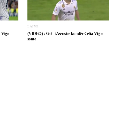
LAJME
a Vigo
(VIDEO) : Goli i Asensios kundër Celta Vigos
sonte