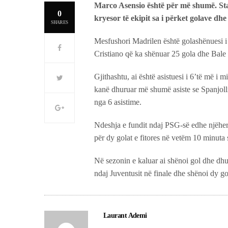
Marco Asensio është për më shumë. Stati
0
kryesor të ekipit sa i përket golave dhe
SHARES
Mesfushori Madrilen është golashënuesi i 
Cristiano që ka shënuar 25 gola dhe Bale 
Gjithashtu, ai është asistuesi i 6’të më i m
kanë dhuruar më shumë asiste se Spanjoll
nga 6 asistime.
Ndeshja e fundit ndaj PSG-së edhe njëher
për dy golat e fitores në vetëm 10 minuta 
Në sezonin e kaluar ai shënoi gol dhe dhu
ndaj Juventusit në finale dhe shënoi dy g
Laurant Ademi