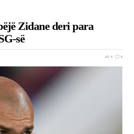
bëjë Zidane deri para
PSG-së
0
0