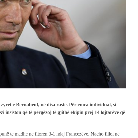
 zyret e Bernabeut, në disa raste. Për emra individual, si
i insiston që të përgëzoj të gjithë ekipin prej 14 lojtarëve që
 punë të madhe në fitoren 3-1 ndaj Francezëve. Nacho filloi në