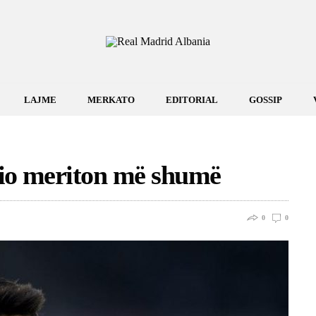
LAJME
MERKATO
EDITORIAL
GOSSIP
sio meriton më shumë
0
0