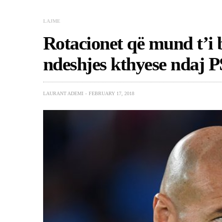
LAJME
Rotacionet që mund t’i 
ndeshjes kthyese ndaj 
LAURANT ADEMI
FEBRUARY 17, 2018