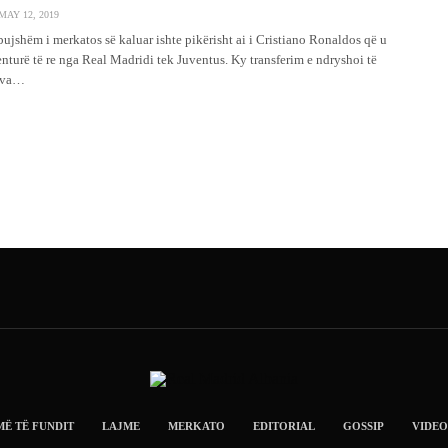
MAY 12, 2019
bujshëm i merkatos së kaluar ishte pikërisht ai i Cristiano Ronaldos që u
enturë të re nga Real Madridi tek Juventus. Ky transferim e ndryshoi të
e va…
MË TË FUNDIT
LAJME
MERKATO
EDITORIAL
GOSSIP
VIDEO