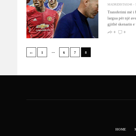
MADRIDISTA9248
Transferimi më i 
largua për një av
gjithë skenarin 
0
0
…
←
1
6
7
8
HOME