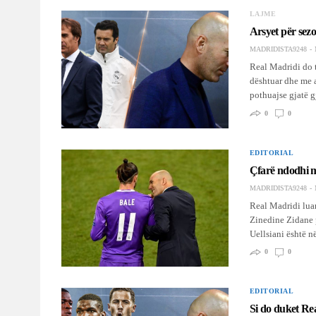
LAJME
Arsyet për sezo
MADRIDISTA9248
Real Madridi do ta
dështuar dhe me a
pothuajse gjatë 
0
0
EDITORIAL
Çfarë ndodhi 
MADRIDISTA9248
Real Madridi luan
Zinedine Zidane p
Uellsiani është 
0
0
EDITORIAL
Si do duket Rea