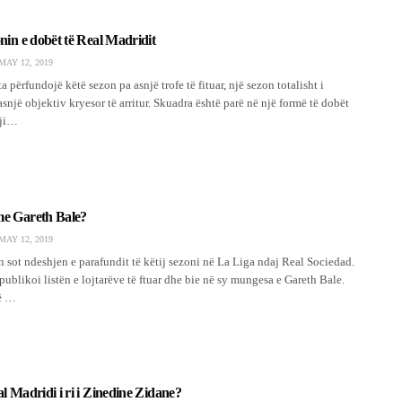
nin e dobët të Real Madridit
MAY 12, 2019
 përfundojë këtë sezon pa asnjë trofe të fituar, një sezon totalisht i
snjë objektiv kryesor të arritur. Skuadra është parë në një formë të dobët
gji…
me Gareth Bale?
MAY 12, 2019
 sot ndeshjen e parafundit të këtij sezoni në La Liga ndaj Real Sociedad.
ublikoi listën e lojtarëve të ftuar dhe bie në sy mungesa e Gareth Bale.
në …
l Madridi i ri i Zinedine Zidane?